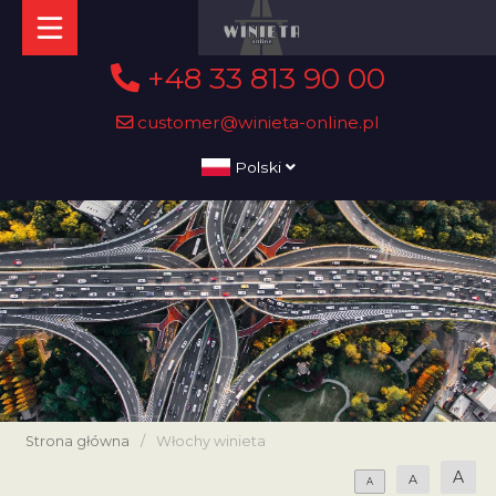
+48 33 813 90 00
customer@winieta-online.pl
Polski
Strona główna
/
Włochy winieta
A
A
A