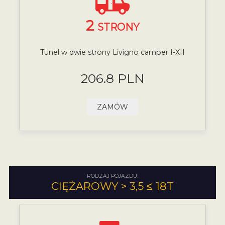
2
STRONY
Tunel w dwie strony Livigno camper I-XII
206.8 PLN
ZAMÓW
RODZAJ POJAZDU:
CIĘŻAROWY > 3,5 ≤ 18T