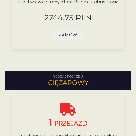
Tunel w dwie strony Mont Blanc autobus 3 osie
2744.75 PLN
ZAMÓW
RODZAJ POJAZDU:
CIĘŻAROWY
1
PRZEJAZD
Tunel w jedną stronę Mont Blanc ciężarówka 2