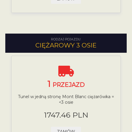
RODZAJ POJAZDU:
CIĘŻAROWY 3 OSIE
1
PRZEJAZD
Tunel w jedną stronę Mont Blanc ciężarówka =
<3 osie
1747.46 PLN
ZAMÓW