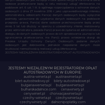
osobowe przetwarzane będą w celu realizacji usług/ ofertowania na
podstawie art. 6 ust. 1 lit. b ogólnego rozporządzenia o ochronie danych
osobowych z dnia 27 kwietnia 2016 r. jako usprawiedliwionego interesu
administratora, odbiorcami Pani(a) danych osobowych będą wyłącznie
podmioty uprawnione do uzyskania danych osobowych na podstawie
przepisów prawa, Pani(a) dane osobowe przechowywane będą przez
okres 5 lat lub dłuższy w oparciu o uzasadniony interes realizowany
przez administratora, posiada Pan(i) prawo do żądania od administratora
dostępu do danych osobowych, prawo do ich sprostowania usunięcia lub
ograniczenia przetwarzania, ma Pan(i) prawo wniesienia skargi do
Prezesa Urzędu Ochrony Danych Osobowych, podanie danych
osobowych jest dobrowolne, jednakże niepodanie danych może
skutkować niemożliwością realizacji usług /ofertowania.
JESTEŚMY NIEZALEŻNYM REJESTRATOREM OPŁAT AUTOSTRADOWYCH
JESTEŚMY NIEZALEŻNYM REJESTRATOREM OPŁAT
AUTOSTRADOWYCH W EUROPIE:
austria-winieta.pl
austriawinieta.pl
bilet-autostradowy.pl
bilety-autostradowe.pl
bulgariawienieta.pl
bulgariawinieta.pl
bulharskadalnice.com
cenawiniety.pl
cenywiniet.pl
chorwacjawinieta.pl
czechy-winieta.pl
czechywinieta.pl
czechywiniety.pl
dalnicnipoplatky.com