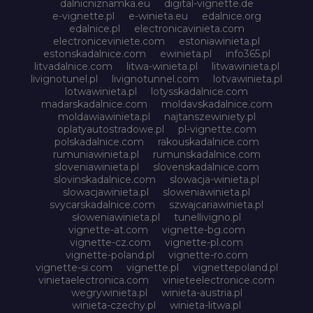
dalnicniznamka.eu
digital-vignette.de
e-vignette.pl
e-winieta.eu
edalnice.org
edalnice.pl
electronicavinieta.com
electroniceviniete.com
estoniawinieta.pl
estonskadalnice.com
ewinieta.pl
info365.pl
litvadalnice.com
litwa-winieta.pl
litwawinieta.pl
livignotunel.pl
livignotunnel.com
lotvawinieta.pl
lotwawinieta.pl
lotysskadalnice.com
madarskadalnice.com
moldavskadalnice.com
moldawiawinieta.pl
najtanszewiniety.pl
oplatyautostradowe.pl
pl-vignette.com
polskadalnice.com
rakouskadalnice.com
rumuniawinieta.pl
rumunskadalnice.com
sloveniawinieta.pl
slovenskadalnice.com
slovinskadalnice.com
slowacja-winieta.pl
slowacjawinieta.pl
sloweniawinieta.pl
svycarskadalnice.com
szwajcariawinieta.pl
słoweniawinieta.pl
tunellivigno.pl
vignette-at.com
vignette-bg.com
vignette-cz.com
vignette-pl.com
vignette-poland.pl
vignette-ro.com
vignette-si.com
vignette.pl
vignettepoland.pl
vinietaelectronica.com
vinieteelectronice.com
wegrywinieta.pl
winieta-austria.pl
winieta-czechy.pl
winieta-litwa.pl