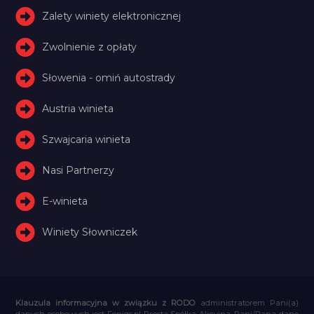
Zalety winiety elektronicznej
Zwolnienie z opłaty
Słowenia - omiń autostrady
Austria winieta
Szwajcaria winieta
Nasi Partnerzy
E-winieta
Winiety Słowniczek
Klauzula informacyjna w związku z RODO
administratorem Pani(a)
danych osobowych jest Feniqs.pl Prosta Spółka Akcyjna. Pani/Pana dane