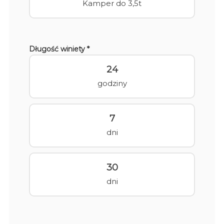
Kamper do 3,5t
Długość winiety *
24
godziny
7
dni
30
dni