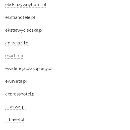
ekskluzywnyhotel.pl
ekstrahotele.pl
ekstrawycieczka.pl
eprzejazd.pl
esad.info
ewidencjaczasupracy.pl
ewinieta.pl
expresshotel.pl
f1serwis.pl
f1travel.pl