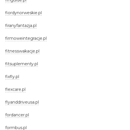
fiordynorweskie.pl
firanyfantazja.pl
firmoweintegracje.pl
fitnesswakacje.pl
fitsuplementy.pl
fixfly.pl
flexcare.pl
flyanddriveusa.pl
fordancer.pl
formbus.pl