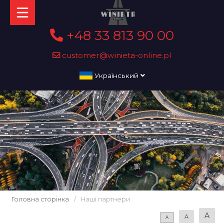
+48 33 813 90 00
customer@winieta-online.pl
Український
Головна сторінка
/
Наші партнери
A
A
A