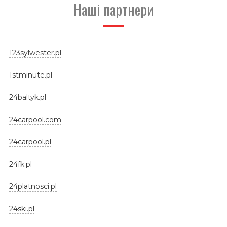
Наші партнери
123sylwester.pl
1stminute.pl
24baltyk.pl
24carpool.com
24carpool.pl
24fk.pl
24platnosci.pl
24ski.pl