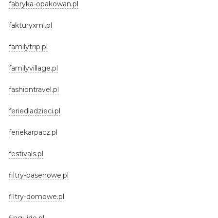
fabryka-opakowan.pl
fakturyxml.pl
familytrip.pl
familyvillage.pl
fashiontravel.pl
feriedladzieci.pl
feriekarpacz.pl
festivals.pl
filtry-basenowe.pl
filtry-domowe.pl
finguide.pl