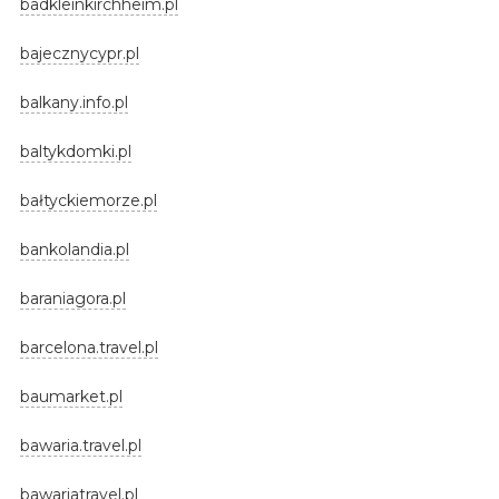
badkleinkirchheim.pl
bajecznycypr.pl
balkany.info.pl
baltykdomki.pl
bałtyckiemorze.pl
bankolandia.pl
baraniagora.pl
barcelona.travel.pl
baumarket.pl
bawaria.travel.pl
bawariatravel.pl