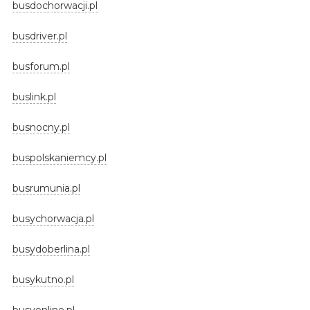
busdochorwacji.pl
busdriver.pl
busforum.pl
buslink.pl
busnocny.pl
buspolskaniemcy.pl
busrumunia.pl
busychorwacja.pl
busydoberlina.pl
busykutno.pl
busyonline.pl