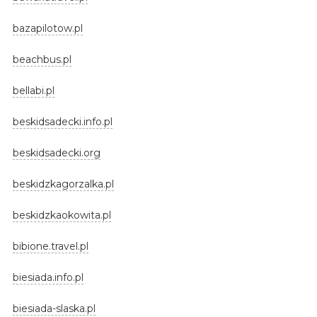
bazapilotow.pl
beachbus.pl
bellabi.pl
beskidsadecki.info.pl
beskidsadecki.org
beskidzkagorzalka.pl
beskidzkaokowita.pl
bibione.travel.pl
biesiada.info.pl
biesiada-slaska.pl