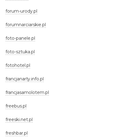
forum-urody.pl
forumnarciarskie.pl
foto-panele.pl
foto-sztuka.pl
fotohotel.pl
francjanarty.info.pl
francjasamolotem.pl
freebus.pl
freeski.net.pl
freshbar.pl