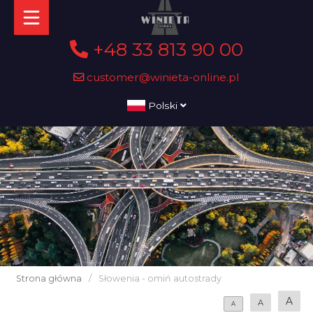
+48 33 813 90 00
customer@winieta-online.pl
Polski
Strona główna
/
Słowenia - omiń autostrady
A
A
A