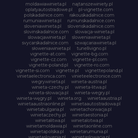
moldawiawinieta.pl
najtanszewiniety.pl
oplatyautostradowe.pl
pl-vignette.com
polskadalnice.com
rakouskadalnice.com
rumuniawinieta.pl
rumunskadalnice.com
sloveniawinieta.pl
slovenskadalnice.com
slovinskadalnice.com
slowacja-winieta.pl
slowacjawinieta.pl
sloweniawinieta.pl
svycarskadalnice.com
szwajcariawinieta.pl
słoweniawinieta.pl
tunellivigno.pl
vignette-at.com
vignette-bg.com
vignette-cz.com
vignette-pl.com
vignette-poland.pl
vignette-ro.com
vignette-si.com
vignette.pl
vignettepoland.pl
vinietaelectronica.com
vinieteelectronice.com
wegrywinieta.pl
winieta-austria.pl
winieta-czechy.pl
winieta-litwa.pl
winieta-słowacja.pl
winieta-wegry.pl
winieta-węgry.pl
winieta.org
winietaaustria.pl
winietaaustriaonline.pl
winietaautostradowa.pl
winietabulgaria.pl
winietachorwacja.pl
winietaczechy.pl
winietaestonia.pl
winietalitwa.pl
winietalotwa.pl
winietamoldawia.pl
winietaonline.com
winietapolska.pl
winietarumunia.pl
winietaslovenia.pl
winietaslowacja.pl