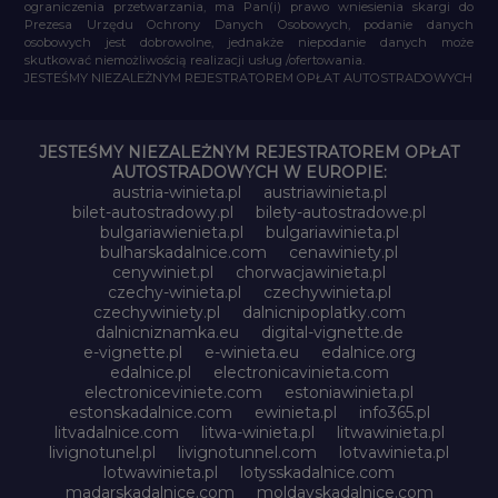
ograniczenia przetwarzania, ma Pan(i) prawo wniesienia skargi do
Prezesa Urzędu Ochrony Danych Osobowych, podanie danych
osobowych jest dobrowolne, jednakże niepodanie danych może
skutkować niemożliwością realizacji usług /ofertowania.
JESTEŚMY NIEZALEŻNYM REJESTRATOREM OPŁAT AUTOSTRADOWYCH
JESTEŚMY NIEZALEŻNYM REJESTRATOREM OPŁAT
AUTOSTRADOWYCH W EUROPIE:
austria-winieta.pl
austriawinieta.pl
bilet-autostradowy.pl
bilety-autostradowe.pl
bulgariawienieta.pl
bulgariawinieta.pl
bulharskadalnice.com
cenawiniety.pl
cenywiniet.pl
chorwacjawinieta.pl
czechy-winieta.pl
czechywinieta.pl
czechywiniety.pl
dalnicnipoplatky.com
dalnicniznamka.eu
digital-vignette.de
e-vignette.pl
e-winieta.eu
edalnice.org
edalnice.pl
electronicavinieta.com
electroniceviniete.com
estoniawinieta.pl
estonskadalnice.com
ewinieta.pl
info365.pl
litvadalnice.com
litwa-winieta.pl
litwawinieta.pl
livignotunel.pl
livignotunnel.com
lotvawinieta.pl
lotwawinieta.pl
lotysskadalnice.com
madarskadalnice.com
moldavskadalnice.com