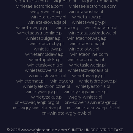
vignette-si.com
vignette.pl
vignettepoland.pl
vinietaelectronica.com
vinieteelectronice.com
wegrywinieta.pl
winieta-austria.pl
winieta-czechy.pl
winieta-litwa.pl
winieta-słowacja.pl
winieta-wegry.pl
winieta-węgry.pl
winieta.org
winietaaustria.pl
winietaaustriaonline.pl
winietaautostradowa.pl
winietabulgaria.pl
winietachorwacja.pl
winietaczechy.pl
winietaestonia.pl
winietalitwa.pl
winietalotwa.pl
winietamoldawia.pl
winietaonline.com
winietapolska.pl
winietarumunia.pl
winietaslovenia.pl
winietaslowacja.pl
winietaslowenia.pl
winietaszwajcaria.pl
winietasłowenia.pl
winietawegry.pl
winietomat.pl
winiety.org
winietydrogowe.pl
winietyelektroniczne.pl
winietyestonia.pl
winietywegry.pl
winietyzagraniczne.pl
winietyzakup.pl
węgry-winieta.pl
xn--sowacja-njb.org.pl
xn--soweniawinieta-gnc.pl
xn--wgry-winieta-4vb.pl
xn--winieta-sowacja-7sc.pl
xn--winieta-wgry-dwb.pl
© 2026 www.winietaonline.com SUNTEM UN REGISTR DE TAXE