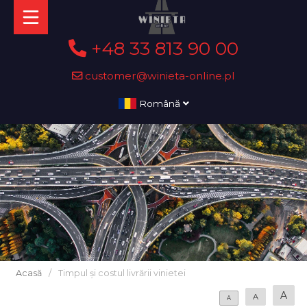
+48 33 813 90 00
customer@winieta-online.pl
Română
Acasă
/
Timpul și costul livrării vinietei
A
A
A