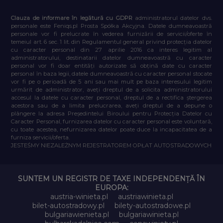
Clauza de informare în legătură cu GDPR
administratorul datelor dvs.
personale este Feniqs.pl Prosta Spółka Akcyjna. Datele dumneavoastră
personale vor fi prelucrate în vederea furnizării de servicii/oferte în
temeiul art. 6 sec. 1 lit. din Regulamentul general privind protecția datelor
cu caracter personal din 27 aprilie 2016 ca interes legitim al
administratorului, destinatarii datelor dumneavoastră cu caracter
personal vor fi doar entități autorizate să obțină date cu caracter
personal în baza legii, datele dumneavoastră cu caracter personal stocate
vor fi pe o perioadă de 5 ani sau mai mult pe baza interesului legitim
urmărit de administrator, aveți dreptul de a solicita administratorului
accesul la datele cu caracter personal, dreptul de a rectifica ștergerea
acestora sau de a limita prelucrarea, aveți dreptul de a depune o
plângere la adresa Președintelui Biroului pentru Protecția Datelor cu
Caracter Personal, furnizarea datelor cu caracter personal este voluntară,
cu toate acestea, nefurnizarea datelor poate duce la incapacitatea de a
furniza servicii/oferta.
JESTEŚMY NIEZALEŻNYM REJESTRATOREM OPŁAT AUTOSTRADOWYCH
SUNTEM UN REGISTR DE TAXE INDEPENDENȚĂ ÎN
EUROPA:
austria-winieta.pl
austriawinieta.pl
bilet-autostradowy.pl
bilety-autostradowe.pl
bulgariawienieta.pl
bulgariawinieta.pl