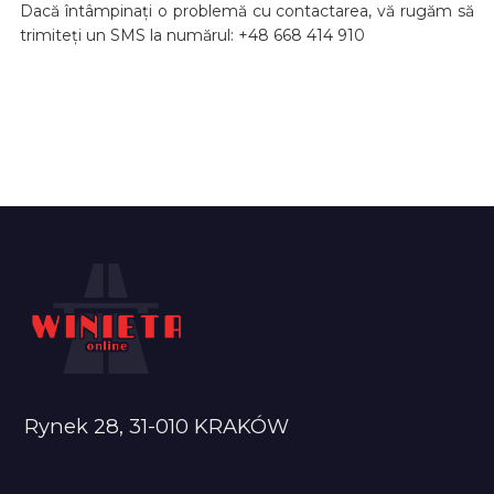
Dacă întâmpinați o problemă cu contactarea, vă rugăm să
trimiteți un SMS la numărul: +48 668 414 910
Rynek 28, 31-010 KRAKÓW