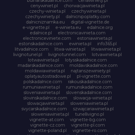
bulharskadalnice.com
cenawiniety.pl
cenywiniet.pl
chorwacjawinieta.pl
czechy-winieta.pl
czechywinieta.pl
czechywiniety.pl
dalnicnipoplatky.com
dalnicniznamka.eu
digital-vignette.de
e-vignette.pl
e-winieta.eu
edalnice.org
edalnice.pl
electronicavinieta.com
electroniceviniete.com
estoniawinieta.pl
estonskadalnice.com
ewinieta.pl
info365.pl
litvadalnice.com
litwa-winieta.pl
litwawinieta.pl
livignotunel.pl
livignotunnel.com
lotvawinieta.pl
lotwawinieta.pl
lotysskadalnice.com
madarskadalnice.com
moldavskadalnice.com
moldawiawinieta.pl
najtanszewiniety.pl
oplatyautostradowe.pl
pl-vignette.com
polskadalnice.com
rakouskadalnice.com
rumuniawinieta.pl
rumunskadalnice.com
sloveniawinieta.pl
slovenskadalnice.com
slovinskadalnice.com
slowacja-winieta.pl
slowacjawinieta.pl
sloweniawinieta.pl
svycarskadalnice.com
szwajcariawinieta.pl
słoweniawinieta.pl
tunellivigno.pl
vignette-at.com
vignette-bg.com
vignette-cz.com
vignette-pl.com
vignette-poland.pl
vignette-ro.com