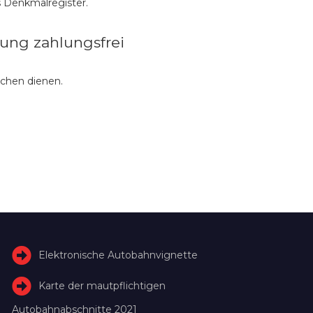
 Denkmalregister.
ung zahlungsfrei
schen dienen.
Elektronische Autobahnvignette
Karte der mautpflichtigen
Autobahnabschnitte 2021