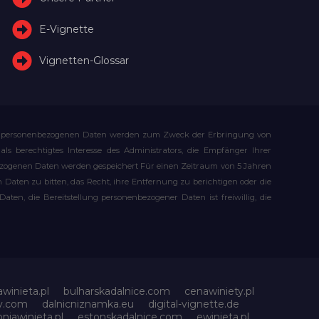
E-Vignette
Vignetten-Glossar
Ihre personenbezogenen Daten werden zum Zweck der Erbringung von
s berechtigtes Interesse des Administrators, die Empfänger Ihrer
bezogenen Daten werden gespeichert Für einen Zeitraum von 5 Jahren
Daten zu bitten, das Recht, ihre Entfernung zu berichtigen oder die
n, die Bereitstellung personenbezogener Daten ist freiwillig, die
awinieta.pl
bulharskadalnice.com
cenawiniety.pl
ky.com
dalnicniznamka.eu
digital-vignette.de
niawinieta.pl
estonskadalnice.com
ewinieta.pl