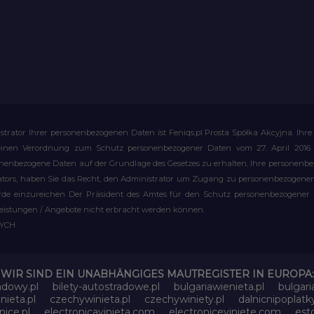
strator Ihrer personenbezogenen Daten ist Feniqs.pl Prosta Spółka Akcyjna. 
meinen Verordnung zum Schutz personenbezogener Daten vom 27. April 2016 al
rsonenbezogene Daten auf der Grundlage des Gesetzes zu erhalten, Ihre personen
rators, haben Sie das Recht, den Administrator um Zugang zu personenbezogenen 
e einzureichen Der Präsident des Amtes für den Schutz personenbezogener Date
leistungen / Angebote nicht erbracht werden können.
WYCH
WIR SIND EIN UNABHÄNGIGES MAUTREGISTER IN EUROPA:
adowy.pl
bilety-autostradowe.pl
bulgariawienieta.pl
bulgari
nieta.pl
czechywinieta.pl
czechywiniety.pl
dalnicnipoplat
nice.pl
electronicavinieta.com
electroniceviniete.com
esto