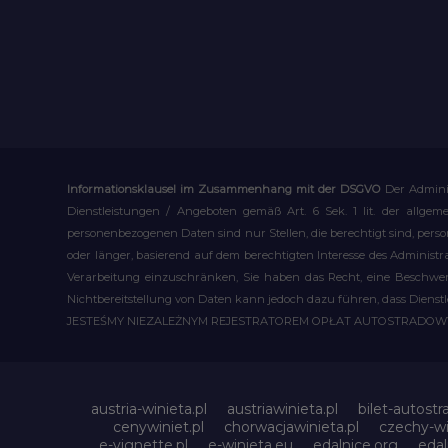
Informationsklausel im Zusammenhang mit der DSGVO
Der Admini
Dienstleistungen / Angeboten gemäß Art. 6 Sek. 1 lit. der allge
personenbezogenen Daten sind nur Stellen, die berechtigt sind, pe
oder länger, basierend auf dem berechtigten Interesse des Administ
Verarbeitung einzuschränken, Sie haben das Recht, eine Beschwerd
Nichtbereitstellung von Daten kann jedoch dazu führen, dass Dienst
JESTEŚMY NIEZALEŻNYM REJESTRATOREM OPŁAT AUTOSTRADO
austria-winieta.pl
austriawinieta.pl
bilet-autostr
cenywiniet.pl
chorwacjawinieta.pl
czechy-wi
e-vignette.pl
e-winieta.eu
edalnice.org
edal