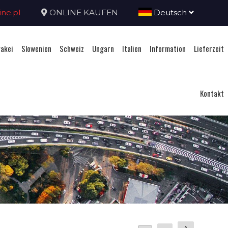
ne.pl
ONLINE KAUFEN
Deutsch
akei
Slowenien
Schweiz
Ungarn
Italien
Information
Lieferzeit
Kontakt