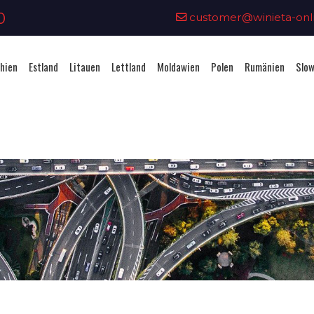
0
customer@winieta-onli
hien
Estland
Litauen
Lettland
Moldawien
Polen
Rumänien
Slow