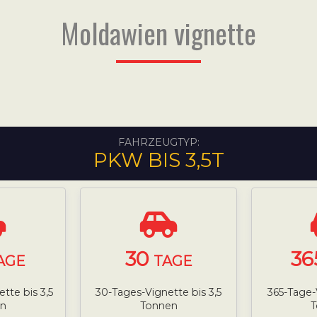
Moldawien vignette
FAHRZEUGTYP:
PKW BIS 3,5T
30
36
AGE
TAGE
tte bis 3,5
30-Tages-Vignette bis 3,5
365-Tage-
n
Tonnen