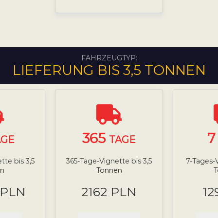
FAHRZEUGTYP:
LIEFERUNG BIS 3,5 TONNEN
365
AGE
TAGE
te bis 3,5
365-Tage-Vignette bis 3,5
7-Tages-V
n
Tonnen
 PLN
2162 PLN
12