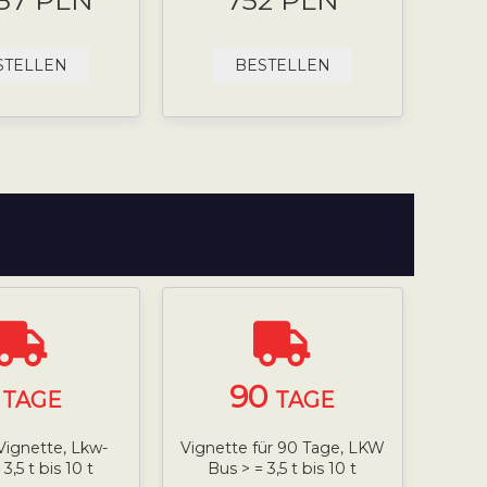
.87 PLN
752 PLN
STELLEN
BESTELLEN
7
90
TAGE
TAGE
Vignette, Lkw-
Vignette für 90 Tage, LKW
3,5 t bis 10 t
Bus > = 3,5 t bis 10 t