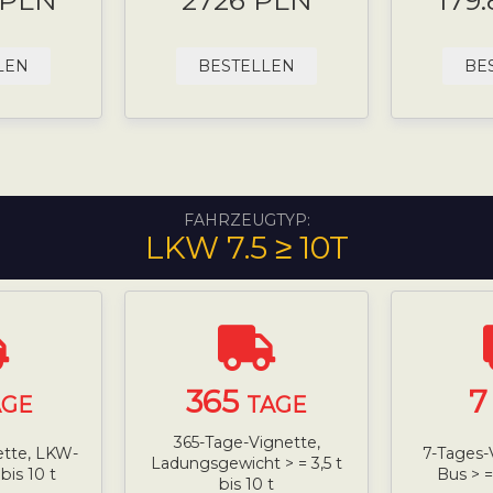
 PLN
2726 PLN
179
LEN
BESTELLEN
BE
FAHRZEUGTYP:
LKW 7.5 ≥ 10T
365
AGE
TAGE
365-Tage-Vignette,
ette, LKW-
7-Tages-
Ladungsgewicht > = 3,5 t
 bis 10 t
Bus > = 
bis 10 t