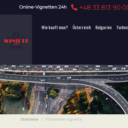
+48 33 813 90 0
Online-Vignetten 24h
Wie kauft man?
Österreich
Bulgarien
Tschec
Startseite
/
Moldawien vignette