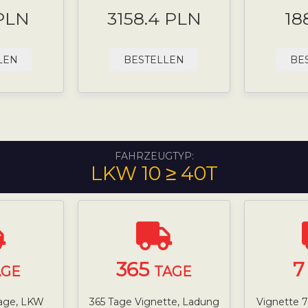
 PLN
3158.4 PLN
18
LEN
BESTELLEN
BE
FAHRZEUGTYP:
LKW 10 ≥ 40T
365
AGE
TAGE
Tage, LKW
365 Tage Vignette, Ladung
Vignette 