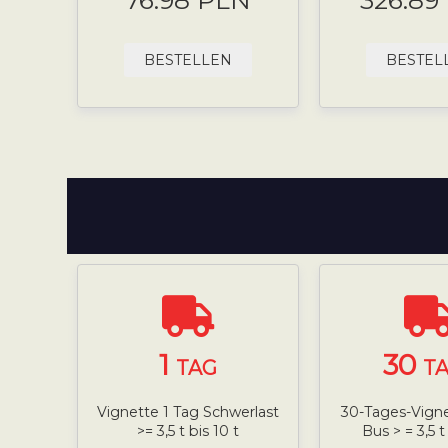
76.98 PLN
326.89
BESTELLEN
BESTEL
1
30
TAG
T
Vignette 1 Tag Schwerlast
30-Tages-Vign
>= 3,5 t bis 10 t
Bus > = 3,5 t