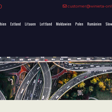
0
customer@winieta-onli
hien
Estland
Litauen
Lettland
Moldawien
Polen
Rumänien
Slow