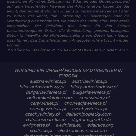
gespeichert Für einen Zeitraum von 5 Jahren oder länger, basierend
auf dem berechtigten Interesse des Administrators, haben Sie das
Recht, den Administrator um Zugang zu personenbezogenen Daten
zu bitten, das Recht, ihre Entfernung zu berichtigen oder die
Verarbeitung einzuschränken, Sie haben das Recht, eine Beschwerde
einzureichen Der Präsident des Amtes für den Schutz
personenbezogener Daten, die Bereitstellung personenbezogener
Daten ist freiwillig, die Nichtbereitstellung von Daten kann jedoch
dazu führen, dass Dienstleistungen / Angebote nicht erbracht werden
können.
JESTEŚMY NIEZALEŻNYM REJESTRATOREM OPŁAT AUTOSTRADOWYCH
WIR SIND EIN UNABHÄNGIGES MAUTREGISTER IN
EUROPA:
austria-winieta.pl
austriawinieta.pl
bilet-autostradowy.pl
bilety-autostradowe.pl
bulgariawienieta.pl
bulgariawinieta.pl
bulharskadalnice.com
cenawiniety.pl
cenywiniet.pl
chorwacjawinieta.pl
czechy-winieta.pl
czechywinieta.pl
czechywiniety.pl
dalnicnipoplatky.com
dalnicniznamka.eu
digital-vignette.de
e-vignette.pl
e-winieta.eu
edalnice.org
edalnice.pl
electronicavinieta.com
electroniceviniete.com
estoniawinieta.pl