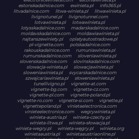
estonskadalnice.com
ewinieta.pl
info365.pl
litvadalnice.com
litwa-winieta.pl
litwawinieta.pl
livignotunel.pl
livignotunnel.com
lotvawinieta.pl
lotwawinieta.pl
lotysskadalnice.com
madarskadalnice.com
moldavskadalnice.com
moldawiawinieta.pl
najtanszewiniety.pl
oplatyautostradowe.pl
pl-vignette.com
polskadalnice.com
rakouskadalnice.com
rumuniawinieta.pl
rumunskadalnice.com
sloveniawinieta.pl
slovenskadalnice.com
slovinskadalnice.com
slowacja-winieta.pl
slowacjawinieta.pl
sloweniawinieta.pl
svycarskadalnice.com
szwajcariawinieta.pl
słoweniawinieta.pl
tunellivigno.pl
vignette-at.com
vignette-bg.com
vignette-cz.com
vignette-pl.com
vignette-poland.pl
vignette-ro.com
vignette-si.com
vignette.pl
vignettepoland.pl
vinietaelectronica.com
vinieteelectronice.com
wegrywinieta.pl
winieta-austria.pl
winieta-czechy.pl
winieta-litwa.pl
winieta-słowacja.pl
winieta-wegry.pl
winieta-węgry.pl
winieta.org
winietaaustria.pl
winietaaustriaonline.pl