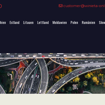
0
customer@winieta-onli
hien
Estland
Litauen
Lettland
Moldawien
Polen
Rumänien
Slow