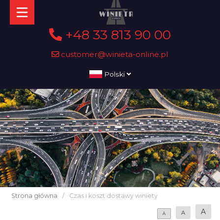
+48 33 813 90 00
customer@winieta-online.pl
Polski
Strona główna
/
Czas i koszt dostawy winiety
A
A
A