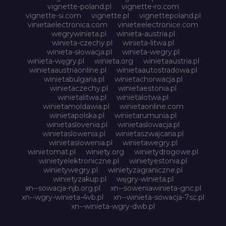
vignette-poland.pl
vignette-ro.com
vignette-si.com
vignette.pl
vignettepoland.pl
vinietaelectronica.com
vinieteelectronice.com
wegrywinieta.pl
winieta-austria.pl
winieta-czechy.pl
winieta-litwa.pl
winieta-słowacja.pl
winieta-wegry.pl
winieta-węgry.pl
winieta.org
winietaaustria.pl
winietaaustriaonline.pl
winietaautostradowa.pl
winietabulgaria.pl
winietachorwacja.pl
winietaczechy.pl
winietaestonia.pl
winietalitwa.pl
winietalotwa.pl
winietamoldawia.pl
winietaonline.com
winietapolska.pl
winietarumunia.pl
winietaslovenia.pl
winietaslowacja.pl
winietaslowenia.pl
winietaszwajcaria.pl
winietasłowenia.pl
winietawegry.pl
winietomat.pl
winiety.org
winietydrogowe.pl
winietyelektroniczne.pl
winietyestonia.pl
winietywegry.pl
winietyzagraniczne.pl
winietyzakup.pl
węgry-winieta.pl
xn--sowacja-njb.org.pl
xn--soweniawinieta-gnc.pl
xn--wgry-winieta-4vb.pl
xn--winieta-sowacja-7sc.pl
xn--winieta-wgry-dwb.pl