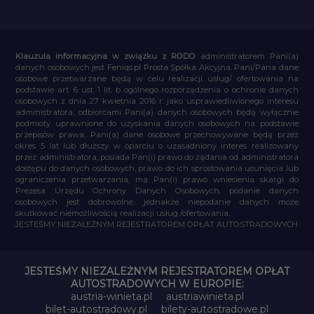
Klauzula informacyjna w związku z RODO
administratorem Pani(a)
danych osobowych jest Feniqs.pl Prosta Spółka Akcyjna. Pani/Pana dane
osobowe przetwarzane będą w celu realizacji usług/ ofertowania na
podstawie art. 6 ust. 1 lit. b ogólnego rozporządzenia o ochronie danych
osobowych z dnia 27 kwietnia 2016 r. jako usprawiedliwionego interesu
administratora, odbiorcami Pani(a) danych osobowych będą wyłącznie
podmioty uprawnione do uzyskania danych osobowych na podstawie
przepisów prawa, Pani(a) dane osobowe przechowywane będą przez
okres 5 lat lub dłuższy w oparciu o uzasadniony interes realizowany
przez administratora, posiada Pan(i) prawo do żądania od administratora
dostępu do danych osobowych, prawo do ich sprostowania usunięcia lub
ograniczenia przetwarzania, ma Pan(i) prawo wniesienia skargi do
Prezesa Urzędu Ochrony Danych Osobowych, podanie danych
osobowych jest dobrowolne, jednakże niepodanie danych może
skutkować niemożliwością realizacji usług /ofertowania.
JESTEŚMY NIEZALEŻNYM REJESTRATOREM OPŁAT AUTOSTRADOWYCH
JESTEŚMY NIEZALEŻNYM REJESTRATOREM OPŁAT
AUTOSTRADOWYCH W EUROPIE:
austria-winieta.pl
austriawinieta.pl
bilet-autostradowy.pl
bilety-autostradowe.pl