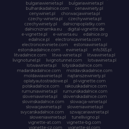
bulgariawienieta.pl
bulgariawinieta.pl
bulharskadalnice.com
cenawiniety.pl
cenywiniet.pl
chorwacjawinieta.pl
czechy-winieta.pl
czechywinieta.pl
czechywiniety.pl
dalnicnipoplatky.com
dalnicniznamka.eu
digital-vignette.de
e-vignette.pl
e-winieta.eu
edalnice.org
edalnice.pl
electronicavinieta.com
electroniceviniete.com
estoniawinieta.pl
estonskadalnice.com
ewinieta.pl
info365.pl
litvadalnice.com
litwa-winieta.pl
litwawinieta.pl
livignotunel.pl
livignotunnel.com
lotvawinieta.pl
lotwawinieta.pl
lotysskadalnice.com
madarskadalnice.com
moldavskadalnice.com
moldawiawinieta.pl
najtanszewiniety.pl
oplatyautostradowe.pl
pl-vignette.com
polskadalnice.com
rakouskadalnice.com
rumuniawinieta.pl
rumunskadalnice.com
sloveniawinieta.pl
slovenskadalnice.com
slovinskadalnice.com
slowacja-winieta.pl
slowacjawinieta.pl
sloweniawinieta.pl
svycarskadalnice.com
szwajcariawinieta.pl
słoweniawinieta.pl
tunellivigno.pl
vignette-at.com
vignette-bg.com
vignette-cz.com
vignette-pl.com