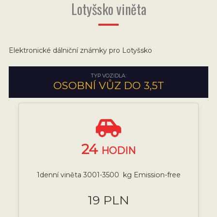
Lotyšsko viněta
Elektronické dálniční známky pro Lotyšsko
TYP VOZIDLA:
OSOBNÍ VŮZ DO 3,5T
24
HODIN
1denní viněta 3001-3500 kg Emission-free
19 PLN