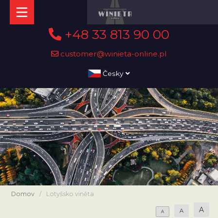
+48 33 813 90 00
customer@winieta-online.pl
Česky
Domov
/
Lotyšsko viněta
A
A
A